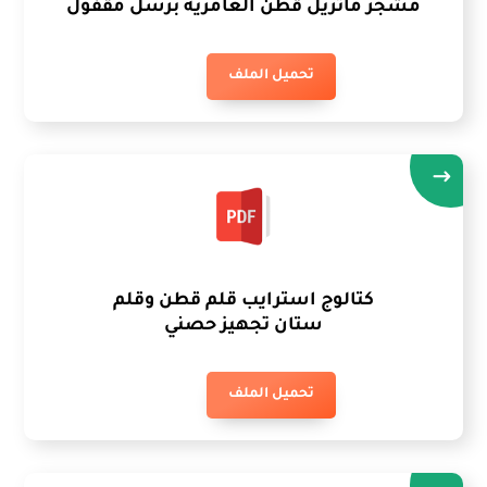
مشجر ماتريل قطن العامريه برسل مقفول
تحميل الملف
كتالوج استرايب قلم قطن وقلم
ستان تجهيز حصني
تحميل الملف