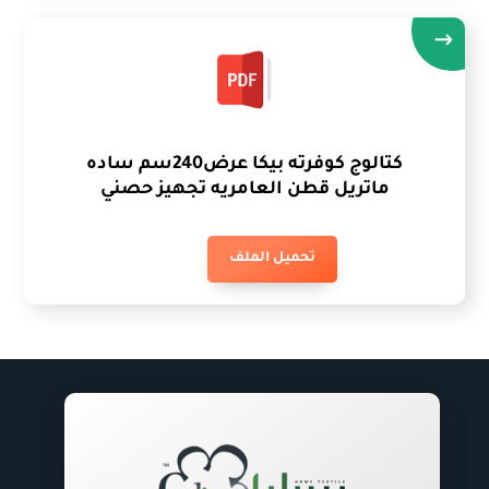
كتالوج كوفرته بيكا عرض240سم ساده
ماتريل قطن العامريه تجهيز حصني
تحميل الملف