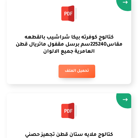
كتالوج كوفرته بيكا شراشيب بالقطعه
مقاس225240سم برسل مقفول ماتريال قطن
العامرية جميع الالوان
تحميل الملف
كتالوج ملايه ستان قطن تجهيز حصني