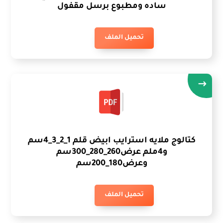
ساده ومطبوع برسل مقفول
تحميل الملف
كتالوج ملايه استرايب ابيض قلم 1_2_3_4سم
و4ملم عرض260_280_300سم
وعرض180_200سم
تحميل الملف