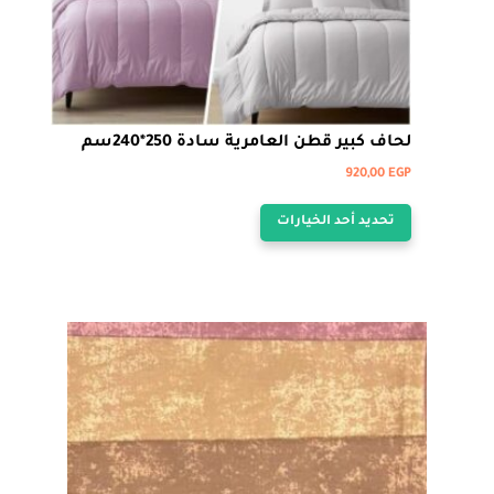
لحاف كبير قطن العامرية سادة 250*240سم
920,00
EGP
هناك
تحديد أحد الخيارات
العديد
من
الأشكال
المختلفة
لهذا
المنتج.
يمكن
اختيار
الخيارات
على