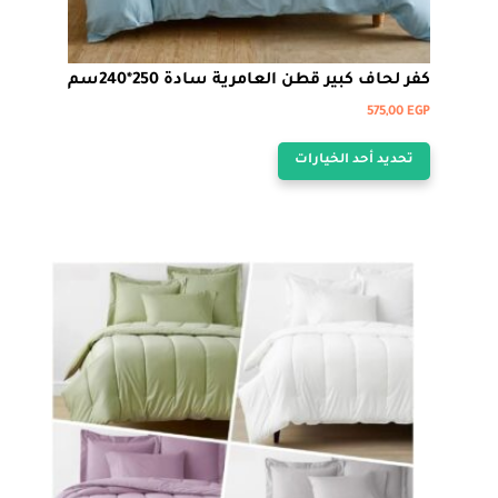
كفر لحاف كبير قطن العامرية سادة 250*240سم
575,00
EGP
هناك
تحديد أحد الخيارات
العديد
من
الأشكال
المختلفة
لهذا
المنتج.
يمكن
اختيار
الخيارات
على
صفحة
المنتج