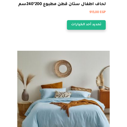
لحاف اطفال ستان قطن مطبوع 200*240سم
915,00
EGP
هناك
تحديد أحد الخيارات
العديد
من
الأشكال
المختلفة
لهذا
المنتج.
يمكن
اختيار
الخيارات
على
صفحة
المنتج