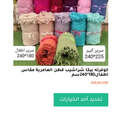
اختيار
الخيارات
على
صفحة
المنتج
كوفرته بيكا شراشيب قطن العامرية مقاس
اطفال180*240سم
405,00
EGP
هناك
العديد
تحديد أحد الخيارات
من
الأشكال
المختلفة
لهذا