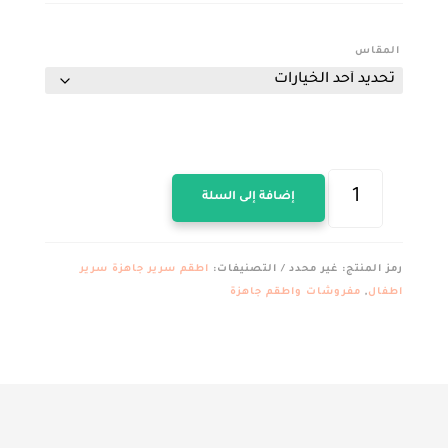
خلال
المقاس
كمية
إضافة إلى السلة
طقم
سرير
اطفال
رمز المنتج:
غير محدد
التصنيفات:
اطقم سرير جاهزة سرير
ستان
اطفال
,
مفروشات واطقم جاهزة
قطن
ساده