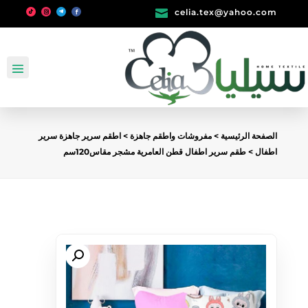

celia.tex@yahoo.com
الصفحة الرئيسية
>
مفروشات واطقم جاهزة
>
اطقم سرير جاهزة سرير
اطفال
> طقم سرير اطفال قطن العامرية مشجر مقاس120سم