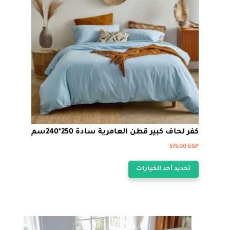
اختيار
الخيارات
على
صفحة
المنتج
كفر لحاف كبير قطن العامرية سادة 250*240سم
575,00
EGP
هناك
تحديد أحد الخيارات
العديد
من
الأشكال
المختلفة
لهذا