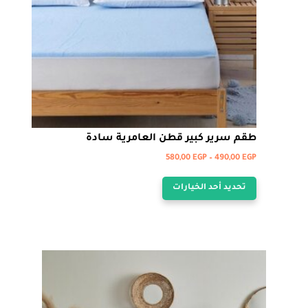
طقم سرير كبير قطن العامرية سادة
نطاق
580,00
EGP
–
490,00
EGP
هناك
السعر:
تحديد أحد الخيارات
من
العديد
من
خلال
الأشكال
المختلفة
لهذا
المنتج.
يمكن