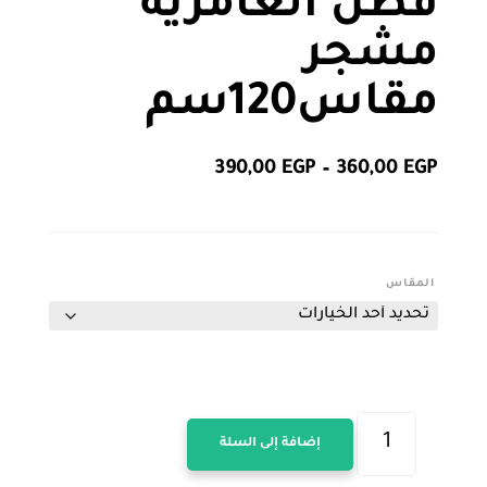
قطن العامرية
مشجر
مقاس120سم
نطاق
390,00
EGP
–
360,00
EGP
السعر:
من
خلال
المقاس
كمية
إضافة إلى السلة
طقم
سرير