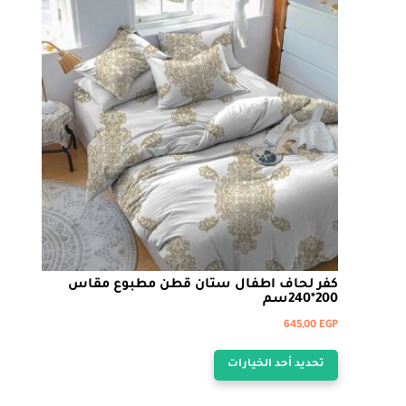
المنتج.
يمكن
اختيار
الخيارات
على
صفحة
المنتج
كفر لحاف اطفال ستان قطن مطبوع مقاس
200*240سم
645,00
EGP
هناك
تحديد أحد الخيارات
العديد
من