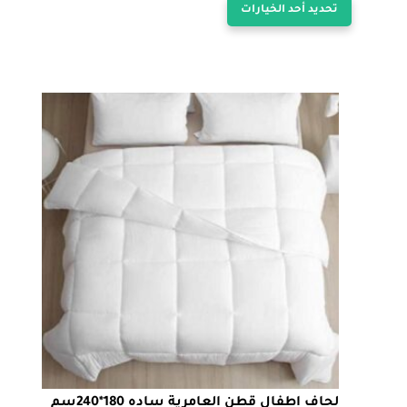
تحديد أحد الخيارات
من
العديد
من
خلال
الأشكال
المختلفة
لهذا
المنتج.
يمكن
اختيار
الخيارات
على
صفحة
المنتج
لحاف اطفال قطن العامرية ساده 180*240سم