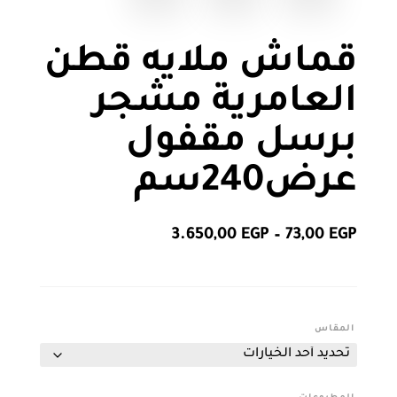
قماش ملايه قطن
العامرية مشجر
برسل مقفول
عرض240سم
نطاق
3.650,00
EGP
–
73,00
EGP
السعر:
من
خلال
المقاس