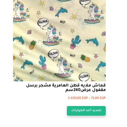
قماش ملايه قطن العامرية مشجر برسل
مقفول عرض240سم
نطاق
3.650,00
EGP
–
73,00
EGP
هناك
السعر:
تحديد أحد الخيارات
من
العديد
من