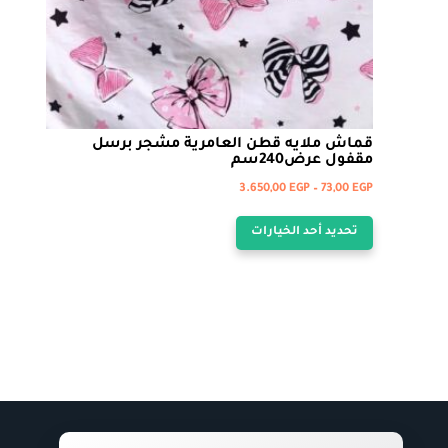
المنتج
قماش ملايه قطن العامرية مشجر برسل
مقفول عرض240سم
نطاق
3.650,00
EGP
–
73,00
EGP
هناك
السعر:
تحديد أحد الخيارات
من
العديد
من
خلال
الأشكال
المختلفة
لهذا
المنتج.
يمكن
اختيار