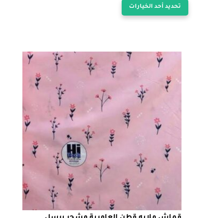
تحديد أحد الخيارات
من
العديد
من
خلال
الأشكال
المختلفة
لهذا
المنتج.
يمكن
اختيار
الخيارات
على
صفحة
المنتج