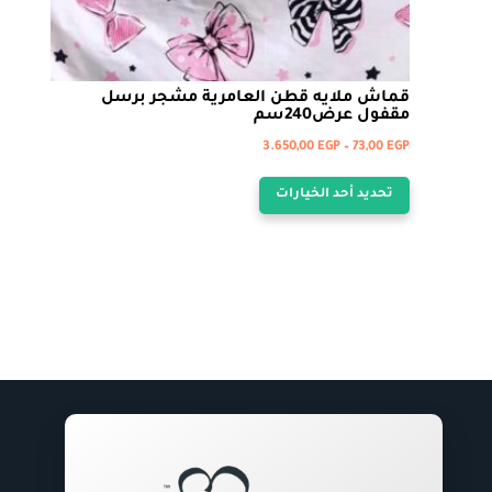
قماش ملايه قطن العامرية مشجر برسل
مقفول عرض240سم
نطاق
3.650,00
EGP
–
73,00
EGP
هناك
السعر:
تحديد أحد الخيارات
من
العديد
من
خلال
الأشكال
المختلفة
لهذا
المنتج.
يمكن
اختيار
الخيارات
على
صفحة