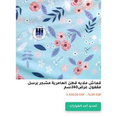
المنتج.
يمكن
اختيار
الخيارات
على
صفحة
المنتج
قماش ملايه قطن العامرية مشجر برسل
مقفول عرض240سم
نطاق
3.650,00
EGP
–
73,00
EGP
هناك
السعر:
تحديد أحد الخيارات
من
العديد
من