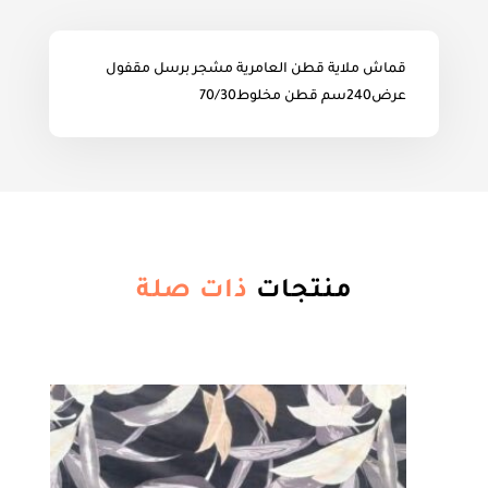
قماش ملاية قطن العامرية مشجر برسل مقفول
عرض240سم قطن مخلوط70/30
منتجات
ذات صلة