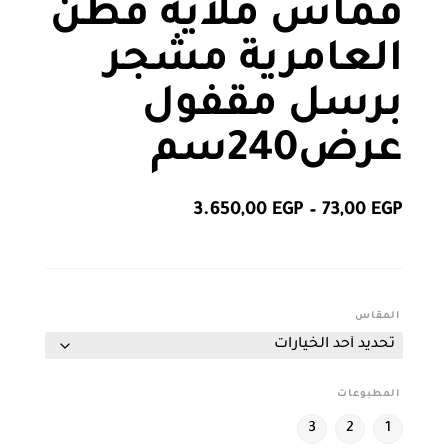
قماش ملايه قطن
العامرية مشجر
برسل مقفول
عرض240سم
نطاق
3.650,00
EGP
–
73,00
EGP
السعر:
من
خلال
المقاس
المطبوعات
3
2
1