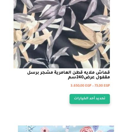
قماش ملايه قطن العامرية مشجر برسل
مقفول عرض240سم
نطاق
3.650,00
EGP
–
73,00
EGP
هناك
السعر:
تحديد أحد الخيارات
من
العديد
من
خلال
الأشكال
المختلفة
لهذا