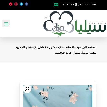

celia.tex@yahoo.com
الصفحة الرئيسية
>
اقمشة
>
ملاية مشجر
> قماش ملايه قطن العامرية
مشجر برسل مقفول عرض240سم