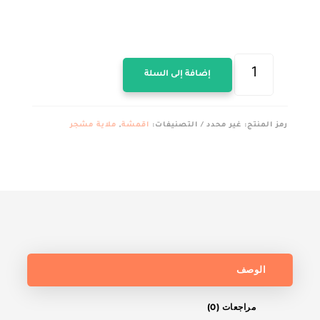
كمية
إضافة إلى السلة
قماش
ملايه
قطن
رمز المنتج:
غير محدد
التصنيفات:
اقمشة
,
ملاية مشجر
العامرية
مشجر
برسل
مقفول
عرض240سم
الوصف
مراجعات (0)