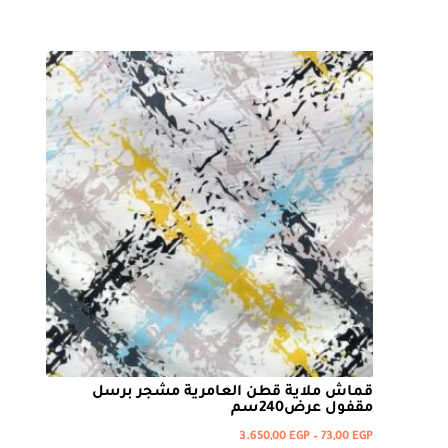
خلال
الأشكال
المختلفة
لهذا
المنتج.
يمكن
اختيار
الخيارات
على
صفحة
المنتج
قماش ملاية قطن العامرية مشجر برسل
مقفول عرض240سم
نطاق
3.650,00
EGP
–
73,00
EGP