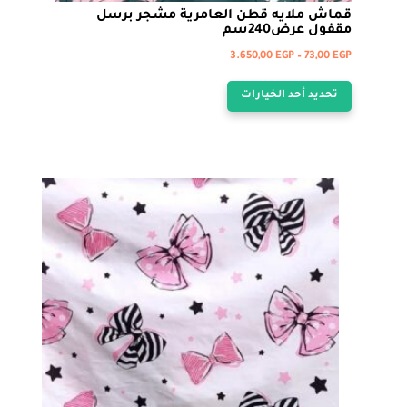
قماش ملايه قطن العامرية مشجر برسل
مقفول عرض240سم
نطاق
3.650,00
EGP
–
73,00
EGP
هناك
السعر:
تحديد أحد الخيارات
من
العديد
من
خلال
الأشكال
المختلفة
لهذا
المنتج.
يمكن
اختيار
الخيارات
على
صفحة
المنتج