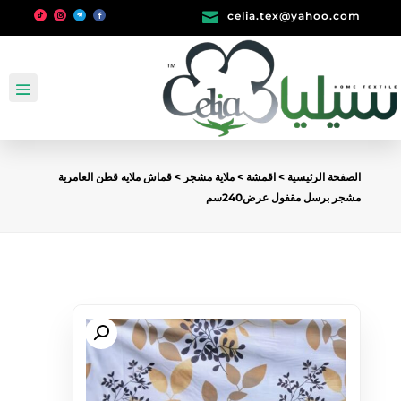

celia.tex@yahoo.com
الصفحة الرئيسية
>
اقمشة
>
ملاية مشجر
> قماش ملايه قطن العامرية
مشجر برسل مقفول عرض240سم