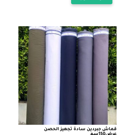
من
العديد
من
خلال
الأشكال
المختلفة
لهذا
المنتج.
يمكن
اختيار
الخيارات
على
صفحة
المنتج
قماش جبردين سادة تجهيز الحصن
عرض150سم