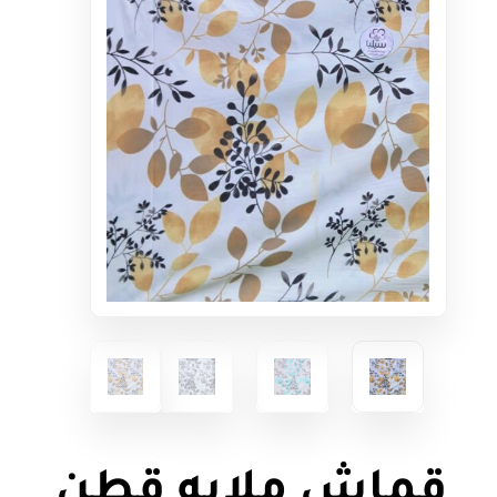
قماش ملايه قطن