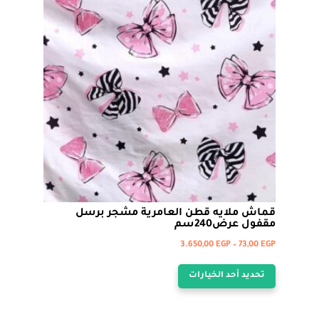
المنتج.
يمكن
اختيار
الخيارات
على
صفحة
المنتج
قماش ملايه قطن العامرية مشجر برسل
مقفول عرض240سم
نطاق
3.650,00
EGP
–
73,00
EGP
هناك
السعر:
تحديد أحد الخيارات
من
العديد
من
خلال