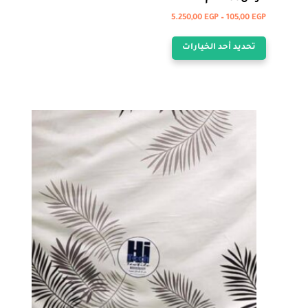
نطاق
5.250,00
EGP
–
105,00
EGP
هناك
السعر:
تحديد أحد الخيارات
من
العديد
من
خلال
الأشكال
المختلفة
لهذا
المنتج.
يمكن
اختيار
الخيارات
على
صفحة
المنتج