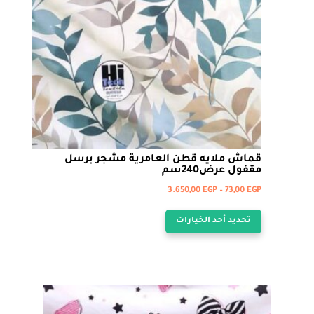
قماش ملايه قطن العامرية مشجر برسل
مقفول عرض240سم
نطاق
3.650,00
EGP
–
73,00
EGP
هناك
السعر:
تحديد أحد الخيارات
من
العديد
من
خلال
الأشكال
المختلفة
لهذا