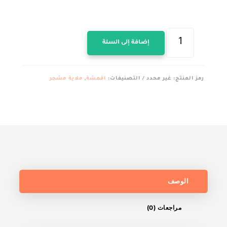
كمية
إضافة إلى السلة
قماش
ملايه
قطن
رمز المنتج:
غير محدد
التصنيفات:
اقمشة
,
ملاية مشجر
العامرية
مشجر
برسل
مقفول
عرض240سم
الوصف
مراجعات (0)