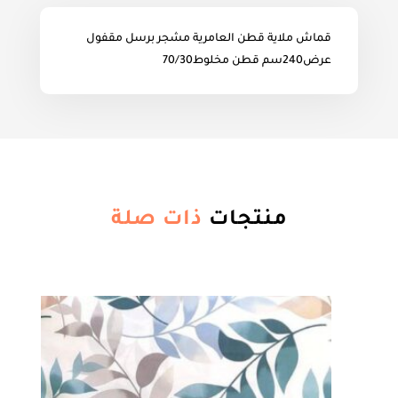
قماش ملاية قطن العامرية مشجر برسل مقفول
عرض240سم قطن مخلوط70/30
منتجات
ذات صلة