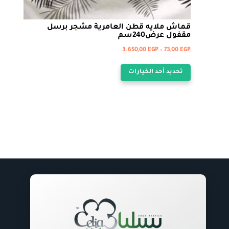
قماش ملايه قطن العامرية مشجر برسل
مقفول عرض240سم
نطاق
3.650,00
EGP
–
73,00
EGP
هناك
السعر:
تحديد أحد الخيارات
من
العديد
من
خلال
الأشكال
المختلفة
لهذا
المنتج.
يمكن
اختيار
الخيارات
على
صفحة
المنتج