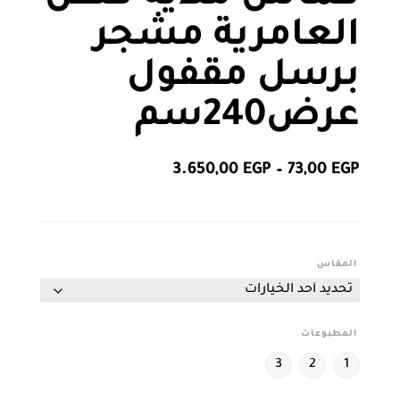
العامرية مشجر
برسل مقفول
عرض240سم
نطاق
3.650,00
EGP
–
73,00
EGP
السعر:
من
خلال
المقاس
المطبوعات
3
2
1