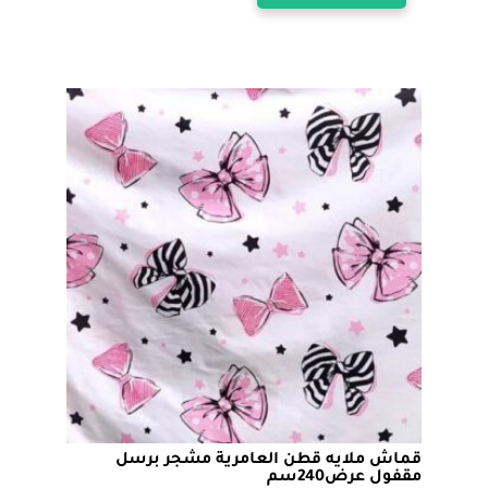
من
خلال
الأشكال
المختلفة
لهذا
المنتج.
يمكن
اختيار
الخيارات
على
صفحة
المنتج
قماش ملايه قطن العامرية مشجر برسل
مقفول عرض240سم