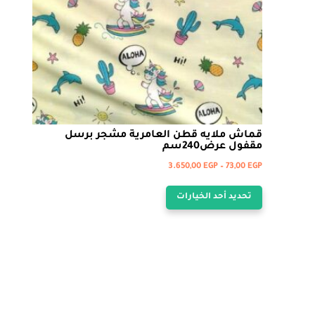
على
صفحة
المنتج
قماش ملايه قطن العامرية مشجر برسل
مقفول عرض240سم
نطاق
3.650,00
EGP
–
73,00
EGP
هناك
السعر:
تحديد أحد الخيارات
من
العديد
من
خلال
الأشكال
المختلفة
لهذا
المنتج.
يمكن