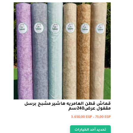
قماش قطن العامريه هاشير مشبح برسل
مقفول عرض240سم
نطاق
3.650,00
EGP
–
73,00
EGP
هناك
السعر:
تحديد أحد الخيارات
من
العديد