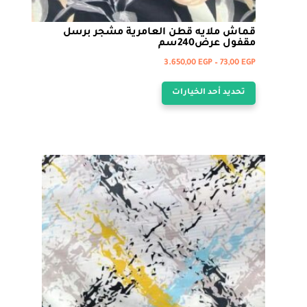
قماش ملايه قطن العامرية مشجر برسل
مقفول عرض240سم
نطاق
3.650,00
EGP
–
73,00
EGP
هناك
السعر:
تحديد أحد الخيارات
من
العديد
من
خلال
الأشكال
المختلفة
لهذا
المنتج.
يمكن
اختيار
الخيارات
على
صفحة
المنتج