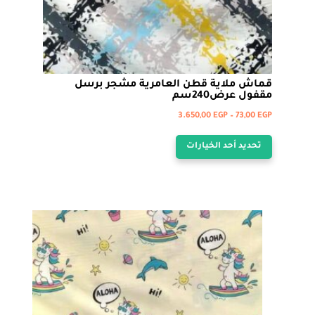
قماش ملاية قطن العامرية مشجر برسل
مقفول عرض240سم
نطاق
3.650,00
EGP
–
73,00
EGP
هناك
السعر:
تحديد أحد الخيارات
من
العديد
من
خلال
الأشكال
المختلفة
لهذا
المنتج.
يمكن
اختيار
الخيارات