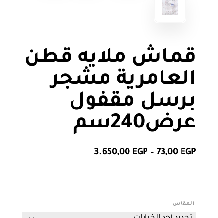
قماش ملايه قطن
العامرية مشجر
برسل مقفول
عرض240سم
نطاق
3.650,00
EGP
–
73,00
EGP
السعر:
من
خلال
المقاس