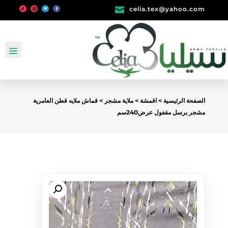

celia.tex@yahoo.com
الصفحة الرئيسية
>
اقمشة
>
ملاية مشجر
> قماش ملايه قطن العامرية
مشجر برسل مقفول عرض240سم