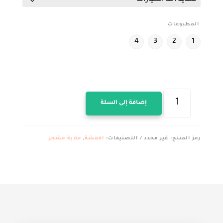
المطبوعات
4
3
2
1
كمية
إضافة إلى السلة
قماش
ملايه
قطن
رمز المنتج:
غير محدد
التصنيفات:
اقمشة
,
ملاية مشجر
العامرية
مشجر
برسل
مقفول
عرض240سم