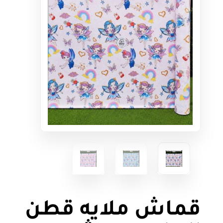
قماش ملايه قطن