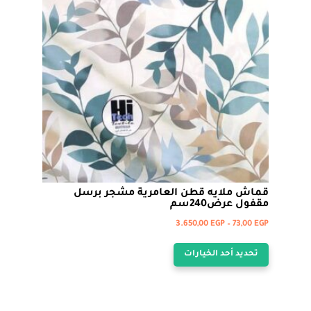
يمكن
اختيار
الخيارات
على
صفحة
المنتج
قماش ملايه قطن العامرية مشجر برسل
مقفول عرض240سم
نطاق
3.650,00
EGP
–
73,00
EGP
هناك
السعر:
تحديد أحد الخيارات
من
العديد
من
خلال
الأشكال