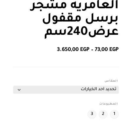
العامريه مشجر
برسل مقفول
عرض240سم
نطاق
3.650,00
EGP
–
73,00
EGP
السعر:
من
خلال
المقاس
المطبوعات
3
2
1