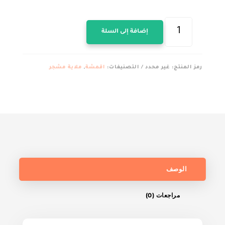
كمية
إضافة إلى السلة
قماش
ملايه
قطن
رمز المنتج:
غير محدد
التصنيفات:
اقمشة
,
ملاية مشجر
العامريه
مشجر
برسل
مقفول
عرض240سم
الوصف
مراجعات (0)