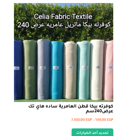
المختلفة
لهذا
المنتج.
يمكن
اختيار
الخيارات
على
صفحة
المنتج
كوفرته بيكا قطن العامرية ساده هاي تك
عرض240سم
نطاق
7.450,00
EGP
–
149,00
EGP
هناك
السعر:
تحديد أحد الخيارات
من