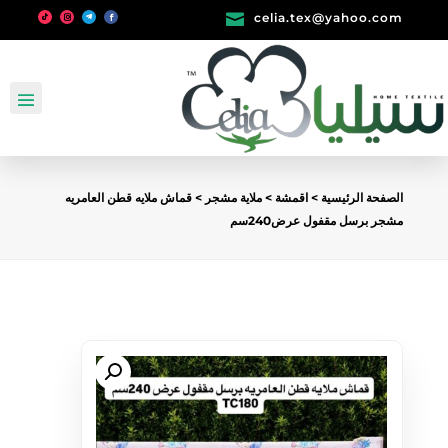

celia.tex@yahoo.com
الصفحة الرئيسية
>
اقمشة
>
ملاية مشجر
> قماش ملايه قطن العامريه
مشجر برسل مقفول عرض240سم