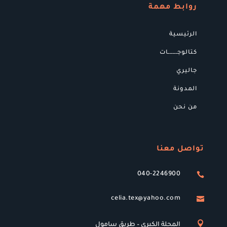
روابط مهمة
الرئيسية
كتالوجــــــات
جاليري
المدونة
من نحن
تواصل معنا
040-2246900

celia.tex@yahoo.com


المحلة الكبري – طريق سامول