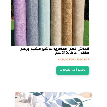
قماش قطن العامريه هاشير مشبح برسل
مقفول عرض240سم
نطاق
3.650,00
EGP
–
73,00
EGP
هناك
السعر:
تحديد أحد الخيارات
من
العديد
من
خلال
الأشكال
المختلفة
لهذا
المنتج.