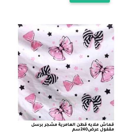
العديد
من
خلال
الأشكال
المختلفة
لهذا
المنتج.
يمكن
اختيار
الخيارات
على
صفحة
المنتج
قماش ملايه قطن العامرية مشجر برسل
مقفول عرض240سم