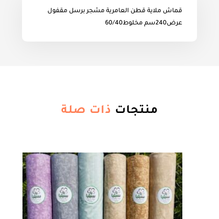
قماش ملاية قطن العامرية مشجر برسل مقفول
عرض240سم مخلوط60/40
منتجات
ذات صلة