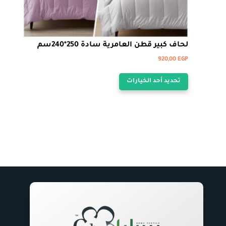
لحاف كبير قطن العامرية سادة 250*240سم
920,00
EGP
هناك
تحديد أحد الخيارات
العديد
من
الأشكال
المختلفة
لهذا
المنتج.
يمكن
اختيار
الخيارات
على
صفحة