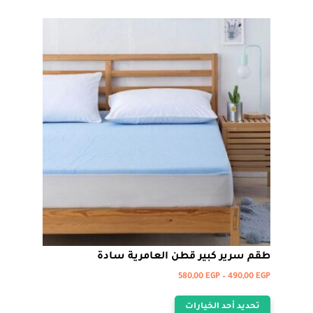
المختلفة
لهذا
المنتج.
يمكن
اختيار
الخيارات
على
صفحة
المنتج
طقم سرير كبير قطن العامرية سادة
نطاق
580,00
EGP
–
490,00
EGP
هناك
السعر:
تحديد أحد الخيارات
من