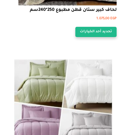
لحاف كبير ستان قطن مطبوع 250*240سم
1.075,00
EGP
هناك
تحديد أحد الخيارات
العديد
من
الأشكال
المختلفة
لهذا
المنتج.
يمكن
اختيار
الخيارات
على
صفحة
المنتج