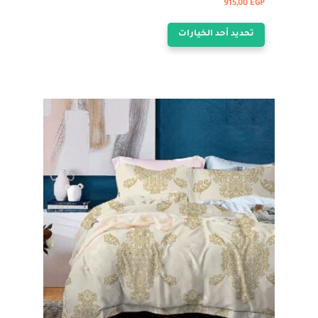
915,00
EGP
هناك
تحديد أحد الخيارات
العديد
من
الأشكال
المختلفة
لهذا
المنتج.
يمكن
اختيار
الخيارات
على
صفحة
المنتج