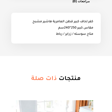
مراجعات (0)
كفر لحاف كبير قطن العامرية هاشير مشبح
مقاس كبير 250*240سم
متاح سوسته / زراير / رباط
منتجات
ذات صلة