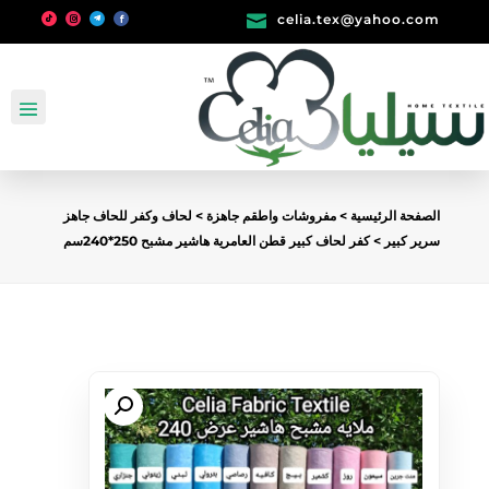

celia.tex@yahoo.com
الصفحة الرئيسية
>
مفروشات واطقم جاهزة
>
لحاف وكفر للحاف جاهز
سرير كبير
> كفر لحاف كبير قطن العامرية هاشير مشبح 250*240سم