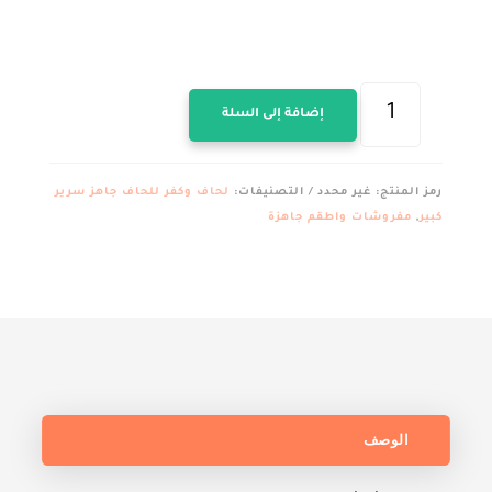
كمية
إضافة إلى السلة
كفر
لحاف
كبير
رمز المنتج:
غير محدد
التصنيفات:
لحاف وكفر للحاف جاهز سرير
قطن
كبير
,
مفروشات واطقم جاهزة
العامرية
هاشير
مشبح
250*240سم
الوصف