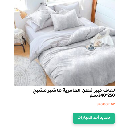
لحاف كبير قطن العامرية هاشير مشبح
250*240سم
920,00
EGP
هناك
تحديد أحد الخيارات
العديد
من
الأشكال