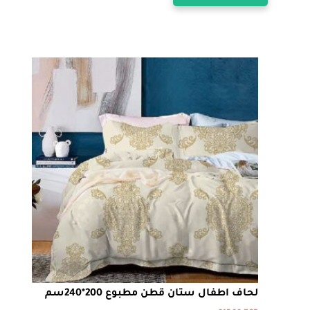
العديد
من
خلال
الأشكال
المختلفة
لهذا
المنتج.
يمكن
اختيار
الخيارات
على
صفحة
المنتج
لحاف اطفال ستان قطن مطبوع 200*240سم