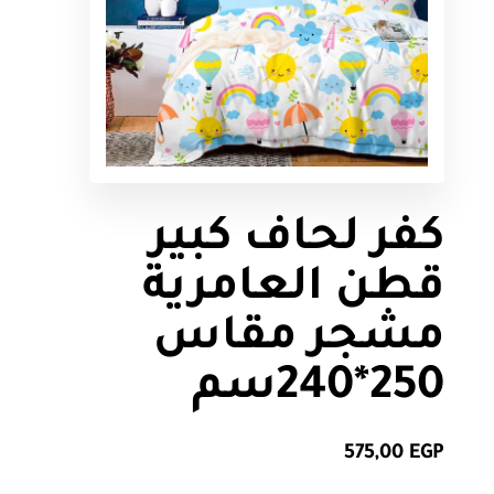
كفر لحاف كبير
قطن العامرية
مشجر مقاس
250*240سم
575,00
EGP