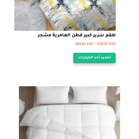
طقم سرير كبير قطن العامرية مشجر
نطاق
580,00
EGP
–
490,00
EGP
هناك
السعر:
تحديد أحد الخيارات
من
العديد
من
خلال
الأشكال
المختلفة
لهذا
المنتج.
يمكن
اختيار
الخيارات
على