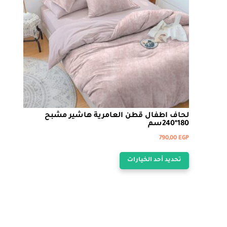
الخيارات
على
صفحة
المنتج
لحاف اطفال قطن العامرية هاشير مشبح
180*240سم
790,00
EGP
هناك
تحديد أحد الخيارات
العديد
من
الأشكال
المختلفة
لهذا