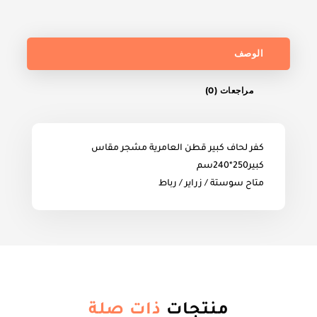
الوصف
مراجعات (0)
كفر لحاف كبير قطن العامرية مشجر مقاس
كبير250*240سم
متاح سوستة / زراير / رباط
منتجات
ذات صلة