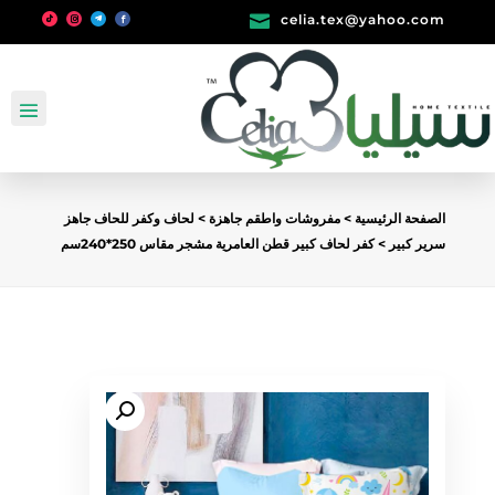

celia.tex@yahoo.com
الصفحة الرئيسية
>
مفروشات واطقم جاهزة
>
لحاف وكفر للحاف جاهز
سرير كبير
> كفر لحاف كبير قطن العامرية مشجر مقاس 250*240سم