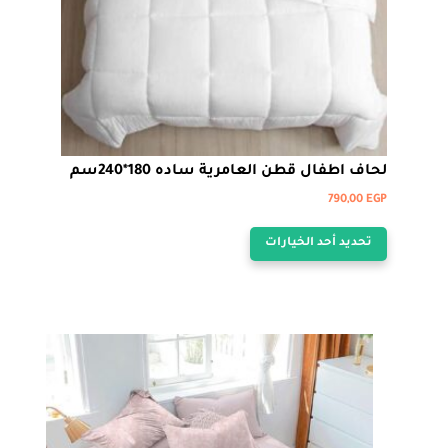
صفحة
المنتج
لحاف اطفال قطن العامرية ساده 180*240سم
790,00
EGP
هناك
تحديد أحد الخيارات
العديد
من
الأشكال
المختلفة
لهذا
المنتج.
يمكن
اختيار