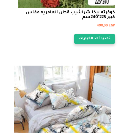
كوفرته بيكا شراشيب قطن العامريه مقاس
كبير 225*240سم
490,00
EGP
هناك
تحديد أحد الخيارات
العديد
من
الأشكال
المختلفة
لهذا
المنتج.
يمكن
اختيار
الخيارات
على
صفحة
المنتج