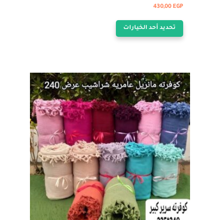
430,00
EGP
هناك
تحديد أحد الخيارات
العديد
من
الأشكال
المختلفة
لهذا
المنتج.
يمكن
اختيار
الخيارات
على
صفحة
المنتج