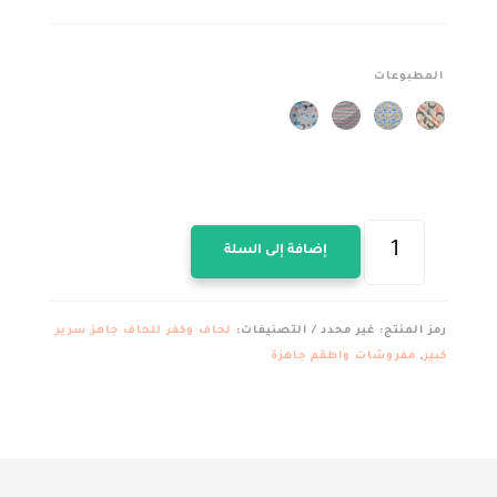
المطبوعات
كمية
إضافة إلى السلة
كفر
لحاف
كبير
رمز المنتج:
غير محدد
التصنيفات:
لحاف وكفر للحاف جاهز سرير
قطن
كبير
,
مفروشات واطقم جاهزة
العامرية
مشجر
مقاس
250*240سم