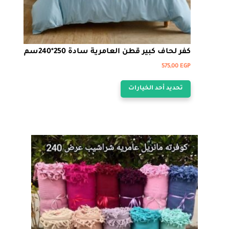
كفر لحاف كبير قطن العامرية سادة 250*240سم
575,00
EGP
هناك
تحديد أحد الخيارات
العديد
من
الأشكال
المختلفة
لهذا
المنتج.
يمكن
اختيار
الخيارات
على
صفحة