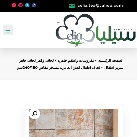

celia.tex@yahoo.com
الصفحة الرئيسية
>
مفروشات واطقم جاهزة
>
لحاف وكفر لحاف جاهز
سرير اطفال
> لحاف اطفال قطن العامرية مشجر مقاس 180*240سم