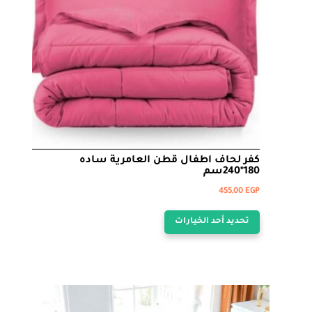
الخيارات
على
صفحة
المنتج
كفر لحاف اطفال قطن العامرية ساده
180*240سم
455,00
EGP
هناك
تحديد أحد الخيارات
العديد
من
الأشكال
المختلفة
لهذا