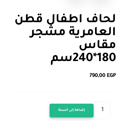
لحاف اطفال قطن
العامرية مشجر
مقاس
180*240سم
790,00
EGP
كمية
إضافة إلى السلة
لحاف
اطفال
قطن