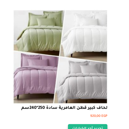
الأشكال
المختلفة
لهذا
المنتج.
يمكن
اختيار
الخيارات
على
صفحة
المنتج
لحاف كبير قطن العامرية سادة 250*240سم
920,00
EGP
هناك
تحديد أحد الخيارات