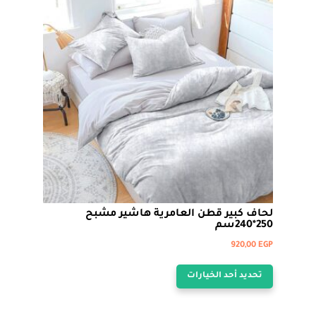
المنتج.
يمكن
اختيار
الخيارات
على
صفحة
المنتج
لحاف كبير قطن العامرية هاشير مشبح
250*240سم
920,00
EGP
هناك
تحديد أحد الخيارات
العديد
من