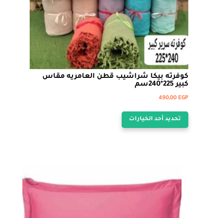
المنتج
كوفرته بيكا شراشيب قطن العامريه مقاس
كبير 225*240سم
490,00
EGP
هناك
تحديد أحد الخيارات
العديد
من
الأشكال
المختلفة
لهذا
المنتج.
يمكن
اختيار