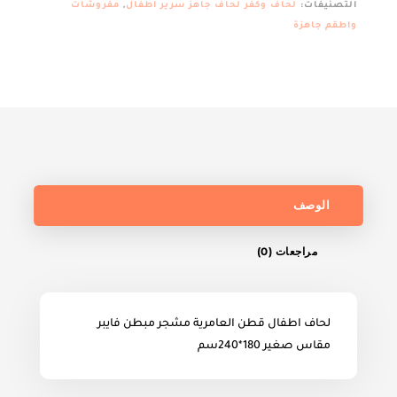
التصنيفات:
لحاف وكفر لحاف جاهز سرير اطفال
,
مفروشات
العامرية
واطقم جاهزة
مشجر
مقاس
180*240سم
الوصف
مراجعات (0)
لحاف اطفال قطن العامرية مشجر مبطن فايبر
مقاس صغير 180*240سم