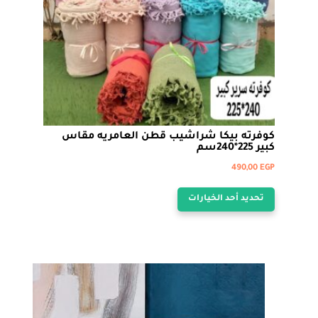
على
صفحة
المنتج
كوفرته بيكا شراشيب قطن العامريه مقاس
كبير 225*240سم
490,00
EGP
هناك
تحديد أحد الخيارات
العديد
من
الأشكال
المختلفة
لهذا
المنتج.
يمكن