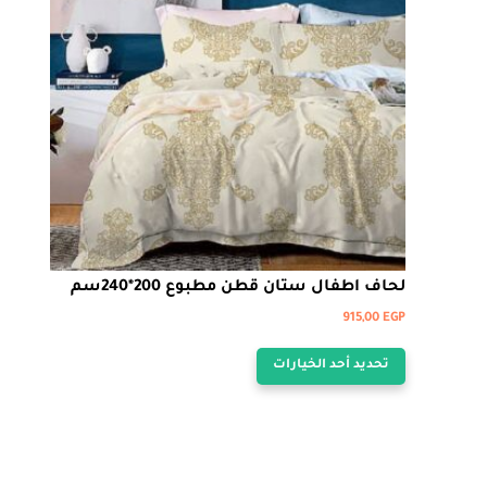
اختيار
الخيارات
على
صفحة
المنتج
لحاف اطفال ستان قطن مطبوع 200*240سم
915,00
EGP
هناك
تحديد أحد الخيارات
العديد
من
الأشكال
المختلفة