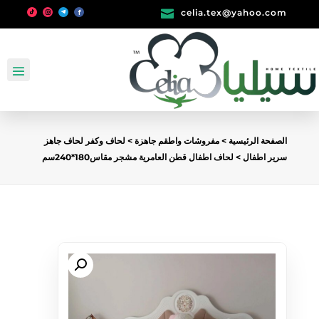

celia.tex@yahoo.com
الصفحة الرئيسية
>
مفروشات واطقم جاهزة
>
لحاف وكفر لحاف جاهز
سرير اطفال
> لحاف اطفال قطن العامرية مشجر مقاس180*240سم