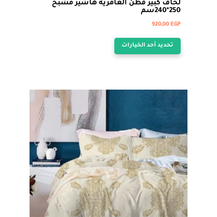
لحاف كبير قطن العامرية هاشير مشبح
250*240سم
920,00
EGP
هناك
تحديد أحد الخيارات
العديد
من
الأشكال
المختلفة
لهذا
المنتج.
يمكن
اختيار
الخيارات
على
صفحة
المنتج