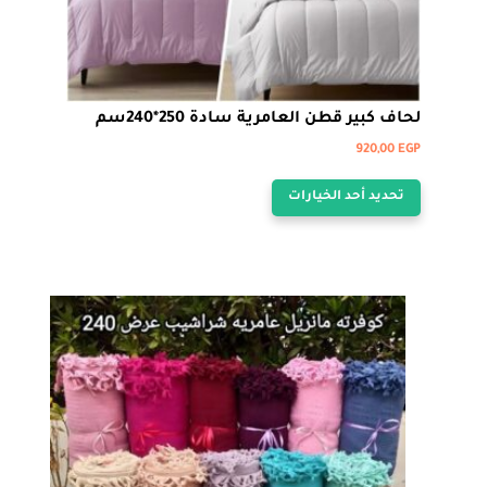
لحاف كبير قطن العامرية سادة 250*240سم
920,00
EGP
هناك
تحديد أحد الخيارات
العديد
من
الأشكال
المختلفة
لهذا
المنتج.
يمكن
اختيار
الخيارات
على