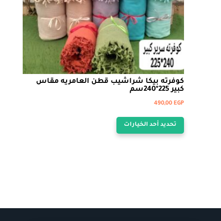
صفحة
المنتج
كوفرته بيكا شراشيب قطن العامريه مقاس
كبير 225*240سم
490,00
EGP
هناك
تحديد أحد الخيارات
العديد
من
الأشكال
المختلفة
لهذا
المنتج.
يمكن
اختيار