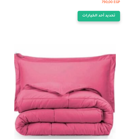
790,00
EGP
هناك
تحديد أحد الخيارات
العديد
من
الأشكال
المختلفة
لهذا
المنتج.
يمكن
اختيار
الخيارات
على
صفحة
المنتج