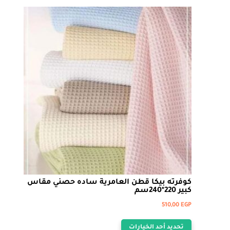
كوفرته بيكا قطن العامرية ساده حصني مقاس
كبير 220*240سم
510,00
EGP
هناك
تحديد أحد الخيارات