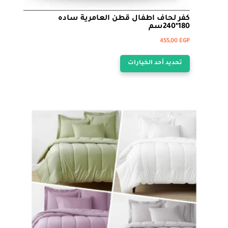
كفر لحاف اطفال قطن العامرية ساده
180*240سم
455,00
EGP
هناك
تحديد أحد الخيارات
العديد
من
الأشكال
المختلفة
لهذا
المنتج.
يمكن
اختيار
الخيارات
على
صفحة
المنتج