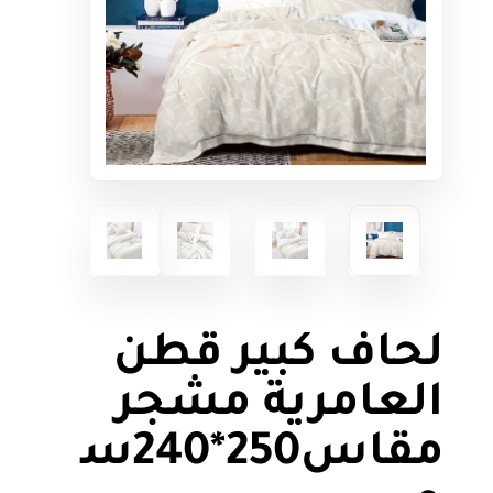
لحاف كبير قطن
العامرية مشجر
مقاس250*240س