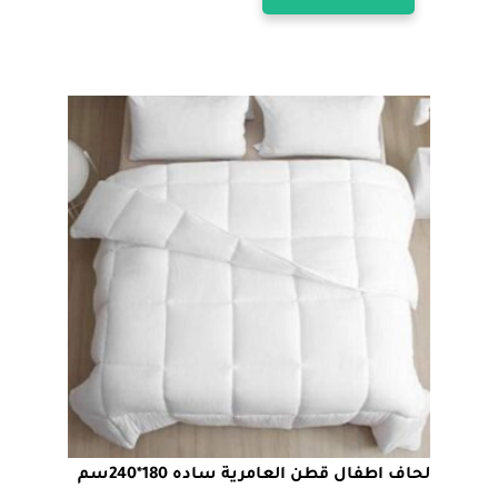
العديد
من
الأشكال
المختلفة
لهذا
المنتج.
يمكن
اختيار
الخيارات
على
صفحة
المنتج
لحاف اطفال قطن العامرية ساده 180*240سم