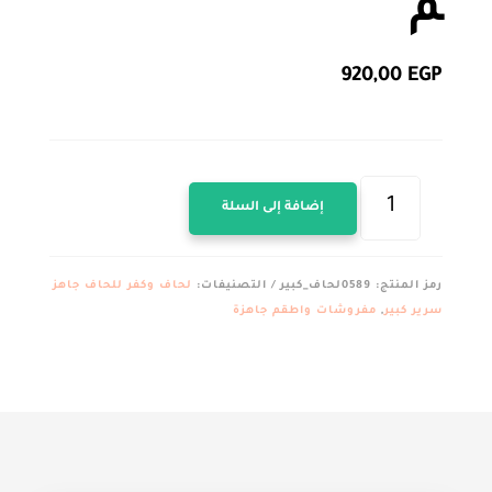
م
920,00
EGP
كمية
إضافة إلى السلة
لحاف
كبير
قطن
رمز المنتج:
0589لحاف_كبير
التصنيفات:
لحاف وكفر للحاف جاهز
العامرية
سرير كبير
,
مفروشات واطقم جاهزة
مشجر
مقاس250*240سم