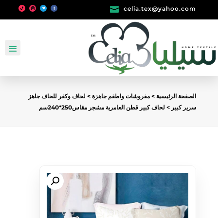

celia.tex@yahoo.com
الصفحة الرئيسية
>
مفروشات واطقم جاهزة
>
لحاف وكفر للحاف جاهز
سرير كبير
> لحاف كبير قطن العامرية مشجر مقاس250*240سم