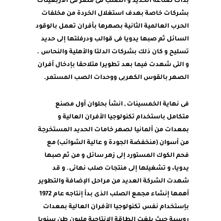
بدأت صناعة الحديد و الصلب فى مصر فى الأربعينات
بشركات خاصة بهدف استغلال الخردة من مخلفات
الحرب العالمية الثانية بصهرها بأفران تعمل بالوقود
السائل ثم صبها يدويا فى قوالب ودرفلتها إلى حديد
تسليح و كان ذلك بشركات الدلتا والأهلية والنحاس .
و التى شهدت فيما بعد تطويرا متلاحقا بإدخال أفران
الصهر بالقوس الكهربى ووحدات الصب المستمر.
فى نهاية الخمسينات , انشأ بحلوان أول مصنع
متكامل باستخدام تكنولوجيا الأفران العالية و
بمعدات من ألمانيا لصهر خامات الحديد المستخرجة
من أسوان (منخفضة الجودة و عالية الشوائب) مع
فحم الكوك المستورد إلى زهر سائل و من ثم صبها
يدويا، و تشغيلها إلى منتجات صلب نهائى. و قد
شهدت الشركة العديد من مراحل الإضافة والتطوير
أهمها إنشاء مجمع الصلب الذى بدأ إنتاجه عام 1972
بإستخدام نفس تكنولوجيا الأفران العالية بمعدات
روسية حيث بلغت الطاقة الإنتاجية مليون طن سنويا